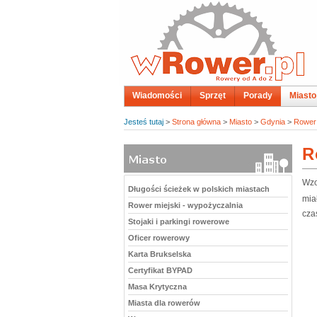
Wiadomości
Sprzęt
Porady
Miasto
Jesteś tutaj
>
Strona główna
>
Miasto
>
Gdynia
>
Rower 
R
Wzo
Długości ścieżek w polskich miastach
mia
Rower miejski - wypożyczalnia
cza
Stojaki i parkingi rowerowe
Oficer rowerowy
Karta Brukselska
Certyfikat BYPAD
Masa Krytyczna
Miasta dla rowerów