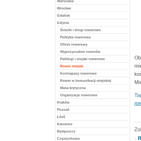
Warszawa
Wrocław
Gdańsk
Gdynia
Ścieżki i drogi rowerowe
Polityka rowerowa
Oficer rowerowy
Wypożyczalnie rowerów
Ob
Parkingi i stojaki rowerowe
mi
Rower miejski
Kontrapasy rowerowe
ko
Rower w komunikacji miejskiej
Mie
Masa krytyczna
Ta
Organizacje rowerowe
Kraków
ro
Poznań
Łódź
Katowice
Zo
Bydgoszcz
R
Częstochowa