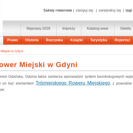
Sakwy rowerowe
|
zaloguj się
|
zarejestruj się
|
tagi
Wyprawy 2026
Imprezy
Katalog www
Giełda
Prawo
Historia
Rozrywka
Książki
Turystyka
Reportaż
Miejski w Gdyni
ower Miejski w Gdyni
rem Gdańska, Gdynia także zamierza wprowadzić system bezobsługowych wypo
Trójmiejskiego Roweru Miejskiego
ł on być elementem
, z powodów 
sie.