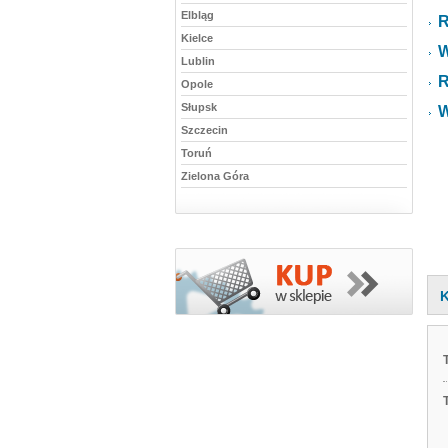
Elbląg
R
Kielce
W
Lublin
R
Opole
Słupsk
W
Szczecin
Toruń
Zielona Góra