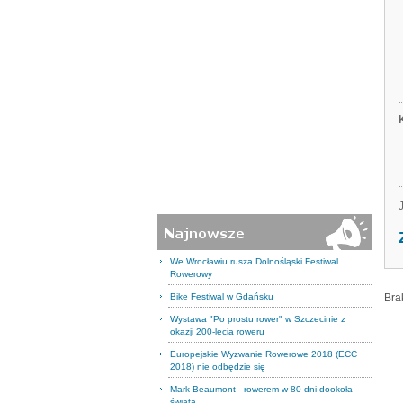
We Wrocławiu rusza Dolnośląski Festiwal
Rowerowy
Bike Festiwal w Gdańsku
Bra
Wystawa "Po prostu rower" w Szczecinie z
okazji 200-lecia roweru
Europejskie Wyzwanie Rowerowe 2018 (ECC
2018) nie odbędzie się
Mark Beaumont - rowerem w 80 dni dookoła
świata