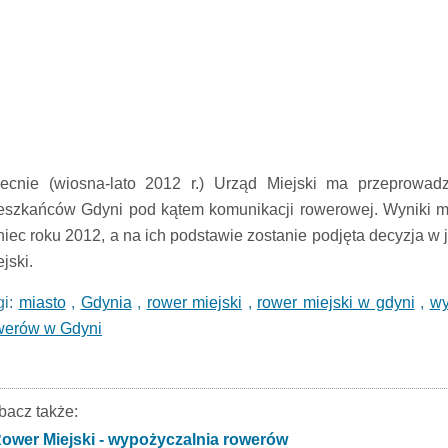
ecnie (wiosna-lato 2012 r.) Urząd Miejski ma przeprowadz
eszkańców Gdyni pod kątem komunikacji rowerowej. Wyniki m
niec roku 2012, a na ich podstawie zostanie podjęta decyzja w
jski.
gi:
miasto
,
Gdynia
,
rower miejski
,
rower miejski w gdyni
,
wy
werów w Gdyni
bacz także:
ower Miejski - wypożyczalnia rowerów