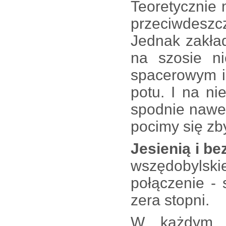
Teoretycznie
przeciwdesz
Jednak zakład
na szosie n
spacerowym i
potu. I na nie
spodnie nawe
pocimy się zb
Jesienią i b
wszędobylski
połączenie -
zera stopni.
W każdym 