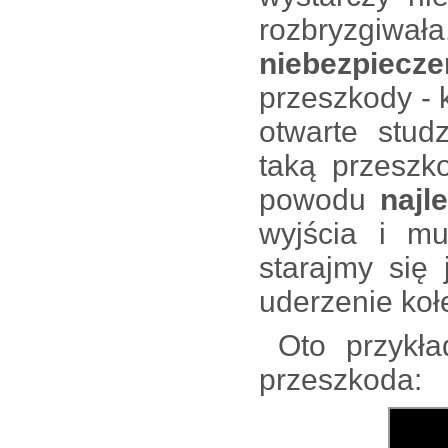
rozbryzg
niebezpiecz
przeszkody - 
otwarte stud
taką przeszk
powodu
najle
wyjścia i mu
starajmy się 
uderzenie ko
Oto przykład
przeszkoda: