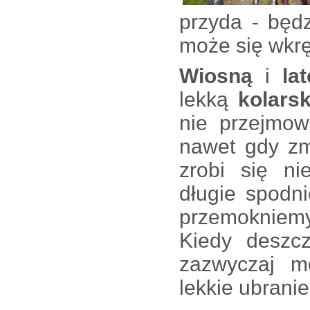
przyda - będz
może się wkrę
Wiosną
i
lat
lekką
kolars
nie przejmow
nawet gdy z
zrobi się n
długie spodni
przemokniemy 
Kiedy deszc
zazwyczaj m
lekkie ubrani