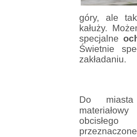
góry, ale ta
kałuży. Może
specjalne
och
Świetnie sp
zakładaniu.
Do miasta
materiałowy
obcisłeg
przeznaczone