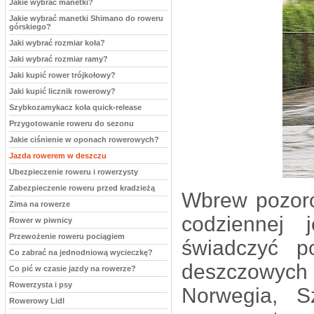
Jakie wybrać manetki?
Jakie wybrać manetki Shimano do roweru
górskiego?
Jaki wybrać rozmiar koła?
Jaki wybrać rozmiar ramy?
Jaki kupić rower trójkołowy?
Jaki kupić licznik rowerowy?
Szybkozamykacz koła quick-release
Przygotowanie roweru do sezonu
Jakie ciśnienie w oponach rowerowych?
Jazda rowerem w deszczu
Ubezpieczenie roweru i rowerzysty
Zabezpieczenie roweru przed kradzieżą
Wbrew pozoro
Zima na rowerze
codziennej
Rower w piwnicy
Przewożenie roweru pociągiem
świadczyć p
Co zabrać na jednodniową wycieczkę?
deszczowych 
Co pić w czasie jazdy na rowerze?
Rowerzysta i psy
Norwegia, S
Rowerowy Lidl