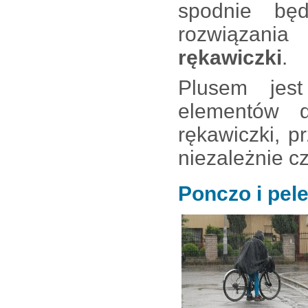
spodnie bę
rozwiązani
rękawiczki
.
Plusem je
elementów 
rękawiczki, p
niezależnie c
Ponczo i pel