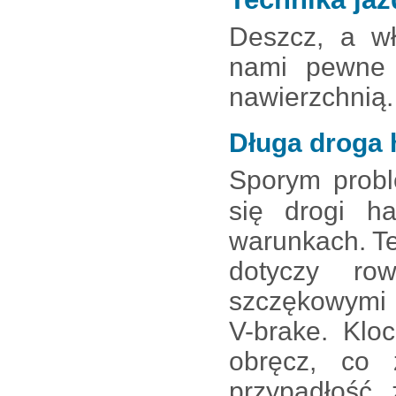
Deszcz, a wł
nami pewne 
nawierzchnią.
Długa droga 
Sporym probl
się drogi h
warunkach. T
dotyczy ro
szczękowymi 
V-brake. Klo
obręcz, co 
przypadłość