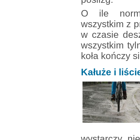
O ile norm
wszystkim z p
w czasie des
wszystkim ty
koła kończy s
Kałuże i liśc
wystarczy ni