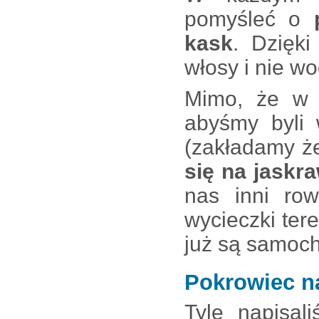
pomyśleć o
kask
. Dzięk
włosy i nie w
Mimo, że w t
abyśmy byli 
(zakładamy ż
się na jaskr
nas inni row
wycieczki ter
już są samoc
Pokrowiec n
Tyle napisa