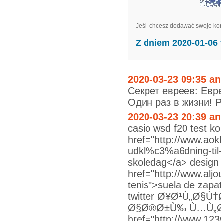
Jeśli chcesz dodawać swoje kom
Z dniem 2020-01-06
2020-03-23 09:35 a
Секрет евреев: Евр
Один раз в жизни! Ра
2020-03-23 20:39 a
casio wsd f20 test ko
href="http://www.aok
udkl%c3%a6dning-til-s
skoledag</a> design l
href="http://www.alj
tenis">suela de za
twitter Ø¥Ø¹Ù„Ø§
Ø§Ø®Ø±Ù‰ Ù…Ù„Ø§
href="http://www.1