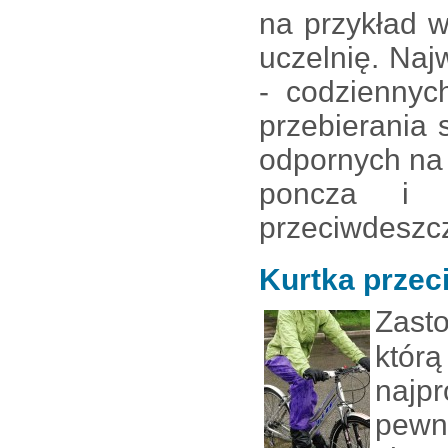
na przykład 
uczelnię. Naj
- codziennyc
przebierania
odpornych na
poncza i 
przeciwdeszcz
Kurtka przec
Zast
którą
najp
pewn