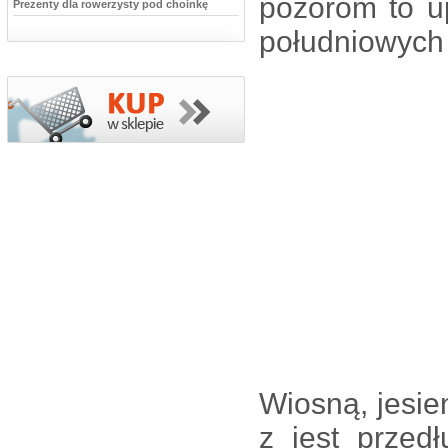
pozorom to u
Prezenty dla rowerzysty pod choinkę
południowych 
Wiosną, jesie
z jest przed