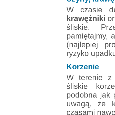
W czasie de
krawężniki
o
śliskie. Pr
pamiętajmy, 
(najlepiej p
ryzyko upadku
Korzenie
W terenie z
śliskie kor
podobna jak 
uwagą, że ko
czasami nawet