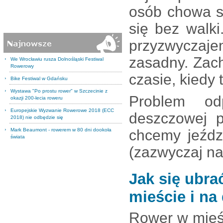
osób chowa s
się bez walk
przyzwyczaje
zasadny. Zac
We Wrocławiu rusza Dolnośląski Festiwal
Rowerowy
czasie, kiedy
Bike Festiwal w Gdańsku
Wystawa "Po prostu rower" w Szczecinie z
Problem od
okazji 200-lecia roweru
Europejskie Wyzwanie Rowerowe 2018 (ECC
deszczowej p
2018) nie odbędzie się
Mark Beaumont - rowerem w 80 dni dookoła
chcemy jeźdz
świata
(zazwyczaj na
Jak się ubra
mieście i na
Rower w mieś