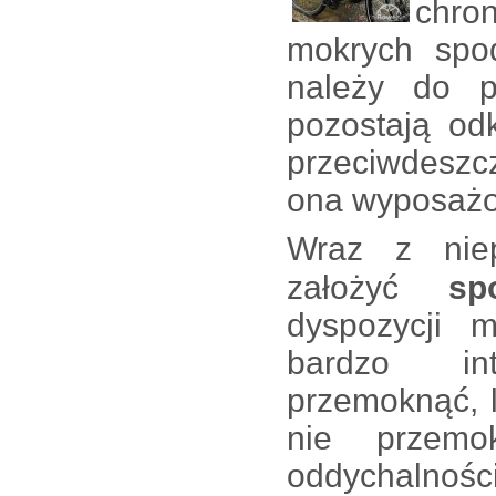
chro
mokrych spod
należy do p
pozostają od
przeciwdeszcz
ona wyposażo
Wraz z
ni
założyć
sp
dyspozycji m
bardzo in
przemoknąć, 
nie przem
oddychalnośc