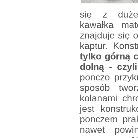
się z dużeg
kawałka mat
znajduje się 
kaptur. Kons
tylko górną 
dolną - czyl
ponczo przyk
sposób twor
kolanami chr
jest konstru
ponczem prak
nawet powi