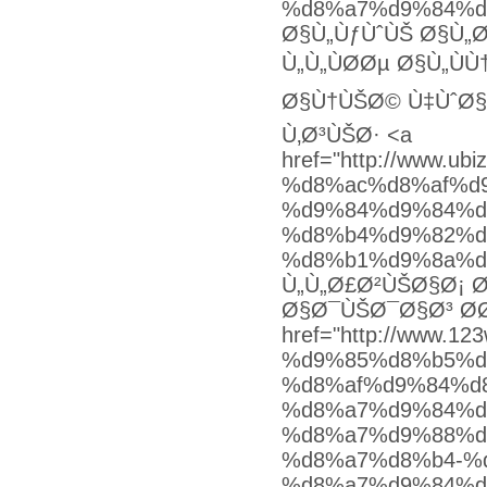
%d8%a7%d9%84%d9
Ø§Ù„ÙƒÙˆÙŠ Ø§Ù„
Ù„Ù„ÙØ­Øµ Ø§Ù„Ù
Ø§Ù†ÙŠØ© Ù‡ÙˆØ§
Ù‚Ø³ÙŠØ· <a
href="http://www.u
%d8%ac%d8%af%d
%d9%84%d9%84%d
%d8%b4%d9%82%d
%d8%b1%d9%8a%d
Ù„Ù„Ø£Ø²ÙŠØ§Ø¡ 
Ø§Ø¯ÙŠØ¯Ø§Ø³ Ø­Ø
href="http://www.
%d9%85%d8%b5%d
%d8%af%d9%84%d
%d8%a7%d9%84%d
%d8%a7%d9%88%d
%d8%a7%d8%b4-%
%d8%a7%d9%84%d