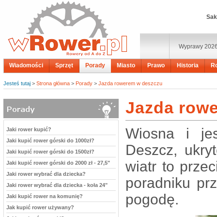
Sak
Wyprawy 202
Wiadomości
Sprzęt
Porady
Miasto
Prawo
Historia
R
Jesteś tutaj
>
Strona główna
>
Porady
>
Jazda rowerem w deszczu
Jazda row
Wiosna i je
Jaki rower kupić?
Jaki kupić rower górski do 1000zł?
Deszcz, ukry
Jaki kupić rower górski do 1500zł?
wiatr to prze
Jaki kupić rower górski do 2000 zł - 27,5"
Jaki rower wybrać dla dziecka?
poradniku pr
Jaki rower wybrać dla dziecka - koła 24"
pogodę.
Jaki kupić rower na komunię?
Jak kupić rower używany?