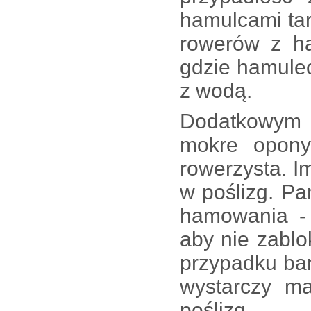
hamulcami tar
rowerów z h
gdzie hamulec
z wodą.
Dodatkowym 
mokre opony
rowerzysta. 
w poślizg. Pa
hamowania - 
aby nie zablo
przypadku ba
wystarczy m
poślizg.