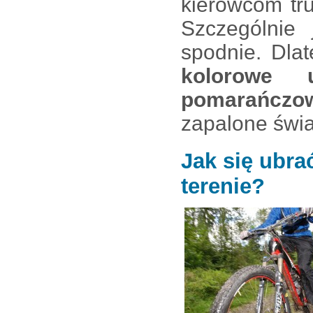
kierowcom tr
Szczególnie
spodnie. Dlat
kolorowe 
pomarańczo
zapalone świa
Jak się ubra
terenie?