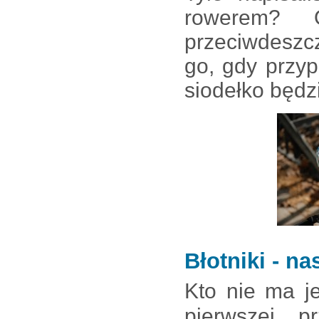
rowerem? 
przeciwdeszc
go, gdy przy
siodełko będz
Błotniki - n
Kto nie ma j
pierwszej p