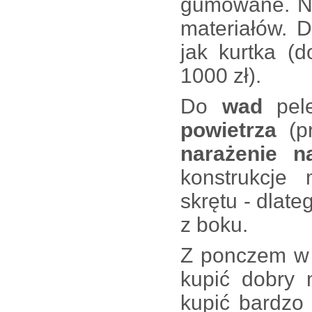
gumowane. Ni
materiałów. 
jak kurtka (
1000 zł).
Do
wad
pel
powietrza
(p
narażenie n
konstrukcje
skrętu - dlat
z boku.
Z ponczem w P
kupić dobry
kupić bardzo