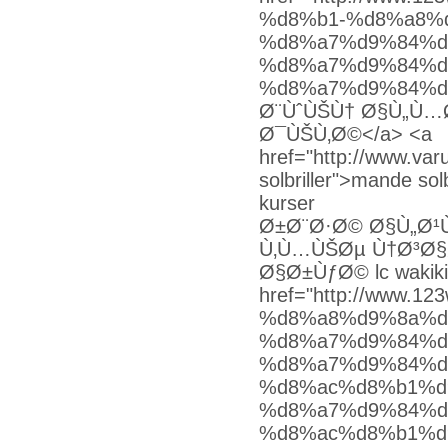
%d8%b1-%d8%a8%
%d8%a7%d9%84%d
%d8%a7%d9%84%d
%d8%a7%d9%84%d
Ø¨ÙˆÙŠÙ† Ø§Ù„Ù…
Ø¯ÙŠÙ‚Ø©</a> <a
href="http://www.va
solbriller">mande sol
kurser
Ø±Ø¨Ø·Ø© Ø§Ù„Ø¹Ù
Ù‚Ù…ÙŠØµ Ù†Ø³Ø§
Ø§Ø±ÙƒØ© lc wakiki
href="http://www.
%d8%a8%d9%8a%d
%d8%a7%d9%84%d
%d8%a7%d9%84%d
%d8%ac%d8%b1%d
%d8%a7%d9%84%d
%d8%ac%d8%b1%d