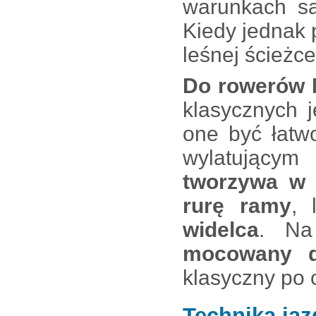
warunkach są
Kiedy jednak p
leśnej ścieżc
Do rowerów
klasycznych 
one być łatw
wylatującym
tworzywa w 
rurę ramy
,
widelca
. Na
mocowany d
klasyczny po 
Technika jaz