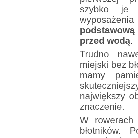
szybko je 
wyposażenia
podstawową 
przed wodą
.
Trudno nawe
miejski bez bł
mamy pamię
skuteczniejs
największy o
znaczenie.
W rowerach 
błotników. 