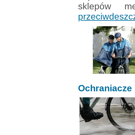
sklepów 
przeciwdesz
Ochraniacze