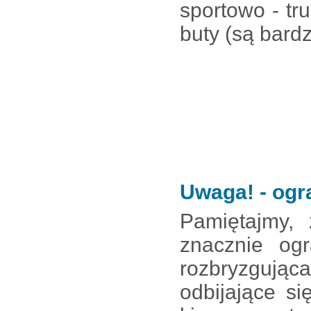
sportowo - tru
buty (są bardz
Uwaga! - og
Pamiętajmy,
znacznie ogr
rozbryzgując
odbijające s