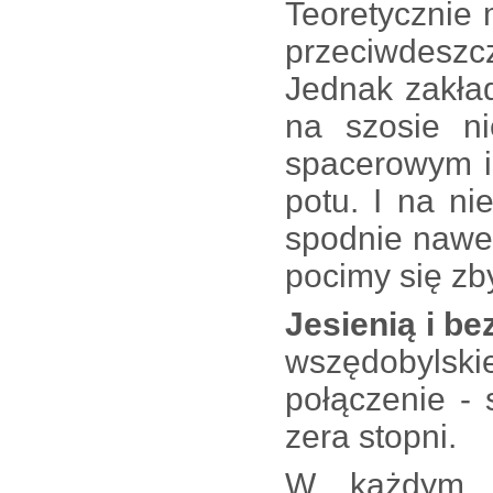
Teoretycznie
przeciwdesz
Jednak zakład
na szosie n
spacerowym i
potu. I na nie
spodnie nawe
pocimy się zb
Jesienią i b
wszędobylski
połączenie -
zera stopni.
W każdym 