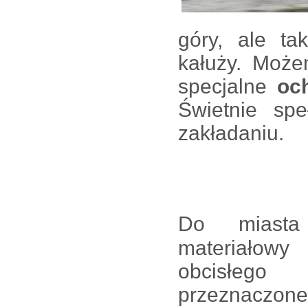
góry, ale ta
kałuży. Może
specjalne
och
Świetnie sp
zakładaniu.
Do miasta
materiałowy
obcisłeg
przeznaczone