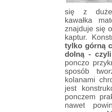
się z dużeg
kawałka mat
znajduje się 
kaptur. Kons
tylko górną 
dolną - czyl
ponczo przyk
sposób twor
kolanami chr
jest konstru
ponczem prak
nawet powi