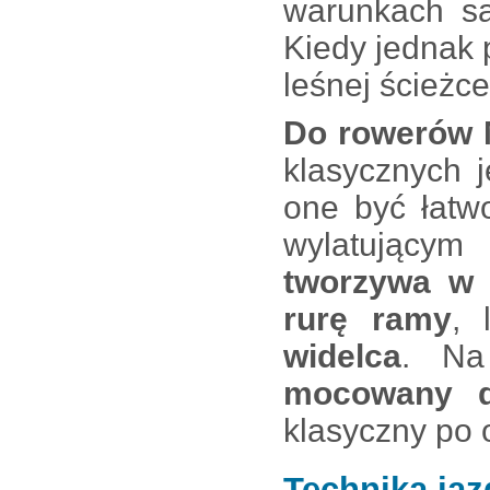
warunkach są
Kiedy jednak p
leśnej ścieżc
Do rowerów
klasycznych 
one być łatw
wylatującym
tworzywa w 
rurę ramy
,
widelca
. Na
mocowany d
klasyczny po 
Technika jaz