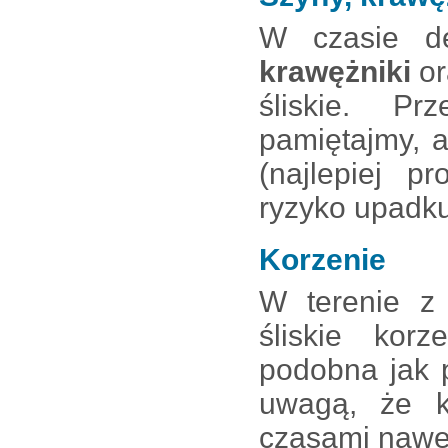
W czasie de
krawężniki
o
śliskie. Pr
pamiętajmy, 
(najlepiej p
ryzyko upadku
Korzenie
W terenie z
śliskie kor
podobna jak 
uwagą, że ko
czasami nawet