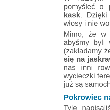
pomyśleć o
kask
. Dzięk
włosy i nie w
Mimo, że w t
abyśmy byli 
(zakładamy ż
się na jaskr
nas inni row
wycieczki ter
już są samoc
Pokrowiec n
Tyle napisa