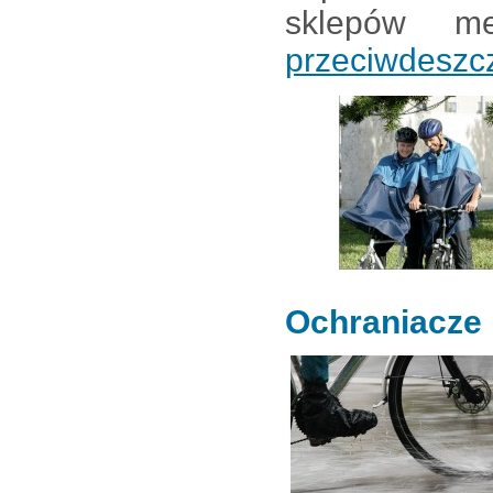
sklepów 
przeciwdesz
Ochraniacze