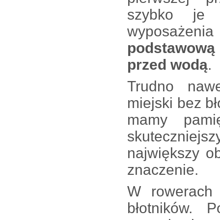
szybko je 
wyposażenia
podstawową 
przed wodą
.
Trudno nawe
miejski bez bł
mamy pamię
skuteczniejs
największy o
znaczenie.
W rowerach 
błotników. 