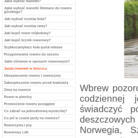
Jakie wybrać manetki?
Jakie wybrać manetki Shimano do roweru
górskiego?
Jaki wybrać rozmiar koła?
Jaki wybrać rozmiar ramy?
Jaki kupić rower trójkołowy?
Jaki kupić licznik rowerowy?
Szybkozamykacz koła quick-release
Przygotowanie roweru do sezonu
Jakie ciśnienie w oponach rowerowych?
Jazda rowerem w deszczu
Ubezpieczenie roweru i rowerzysty
Zabezpieczenie roweru przed kradzieżą
Wbrew pozoro
Zima na rowerze
codziennej
Rower w piwnicy
Przewożenie roweru pociągiem
świadczyć p
Co zabrać na jednodniową wycieczkę?
deszczowych 
Co pić w czasie jazdy na rowerze?
Rowerzysta i psy
Norwegia, S
Rowerowy Lidl