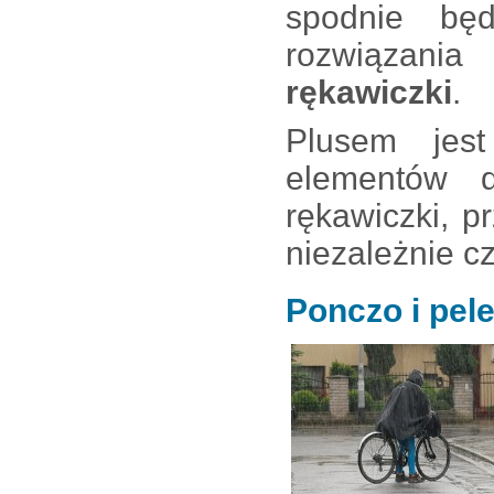
spodnie bę
rozwiązani
rękawiczki
.
Plusem je
elementów 
rękawiczki, p
niezależnie c
Ponczo i pel