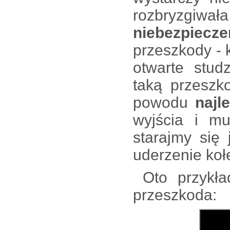
rozbryzg
niebezpiecz
przeszkody - 
otwarte stud
taką przeszk
powodu
najle
wyjścia i mu
starajmy się 
uderzenie ko
Oto przykład
przeszkoda: