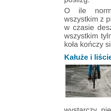
O ile norm
wszystkim z p
w czasie des
wszystkim ty
koła kończy s
Kałuże i liśc
wystarczy ni