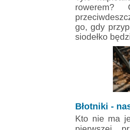
rowerem? 
przeciwdeszc
go, gdy przy
siodełko będz
Błotniki - n
Kto nie ma j
pierwszej p