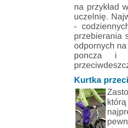
na przykład 
uczelnię. Naj
- codziennyc
przebierania
odpornych na
poncza i 
przeciwdeszcz
Kurtka przec
Zast
którą
najp
pewn