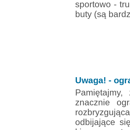
sportowo - tru
buty (są bardz
Uwaga! - og
Pamiętajmy,
znacznie ogr
rozbryzgując
odbijające s