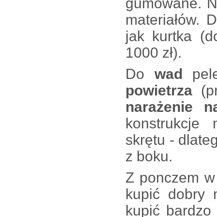
gumowane. Ni
materiałów. 
jak kurtka (
1000 zł).
Do
wad
pel
powietrza
(p
narażenie n
konstrukcje
skrętu - dlat
z boku.
Z ponczem w P
kupić dobry
kupić bardzo