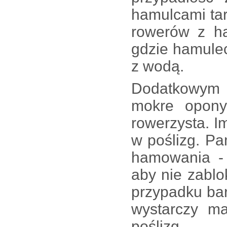
hamulcami tar
rowerów z h
gdzie hamulec
z wodą.
Dodatkowym 
mokre opony
rowerzysta. 
w poślizg. Pa
hamowania - 
aby nie zablo
przypadku ba
wystarczy m
poślizg.