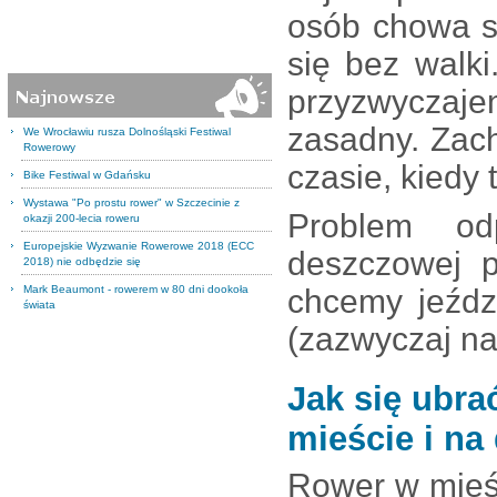
osób chowa s
się bez walk
przyzwyczaje
zasadny. Zac
We Wrocławiu rusza Dolnośląski Festiwal
Rowerowy
czasie, kiedy
Bike Festiwal w Gdańsku
Wystawa "Po prostu rower" w Szczecinie z
Problem od
okazji 200-lecia roweru
Europejskie Wyzwanie Rowerowe 2018 (ECC
deszczowej p
2018) nie odbędzie się
Mark Beaumont - rowerem w 80 dni dookoła
chcemy jeźdz
świata
(zazwyczaj na
Jak się ubra
mieście i na
Rower w mieś