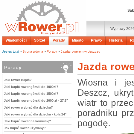
Sak
Wyprawy 202
Wiadomości
Sprzęt
Porady
Miasto
Prawo
Historia
R
Jesteś tutaj
>
Strona główna
>
Porady
>
Jazda rowerem w deszczu
Jazda row
Wiosna i je
Jaki rower kupić?
Jaki kupić rower górski do 1000zł?
Deszcz, ukry
Jaki kupić rower górski do 1500zł?
wiatr to prze
Jaki kupić rower górski do 2000 zł - 27,5"
Jaki rower wybrać dla dziecka?
poradniku pr
Jaki rower wybrać dla dziecka - koła 24"
pogodę.
Jaki kupić rower na komunię?
Jak kupić rower używany?