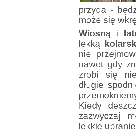
przyda - będz
może się wkrę
Wiosną
i
lat
lekką
kolars
nie przejmow
nawet gdy z
zrobi się n
długie spodni
przemokniemy 
Kiedy deszc
zazwyczaj m
lekkie ubrani