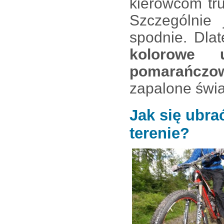
kierowcom tr
Szczególnie
spodnie. Dlat
kolorowe 
pomarańczo
zapalone świa
Jak się ubra
terenie?