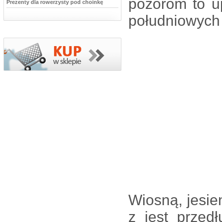
pozorom to u
Prezenty dla rowerzysty pod choinkę
południowych 
Wiosną, jesie
z jest przed