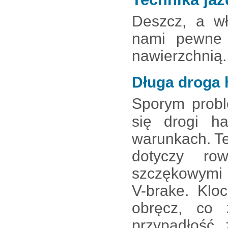
Deszcz, a wł
nami pewne 
nawierzchnią.
Długa droga 
Sporym probl
się drogi h
warunkach. T
dotyczy ro
szczękowymi 
V-brake. Klo
obręcz, co 
przypadłość