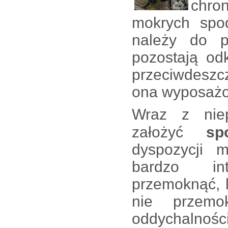
chro
mokrych spod
należy do p
pozostają od
przeciwdeszcz
ona wyposażo
Wraz z
ni
założyć
sp
dyspozycji m
bardzo in
przemoknąć, 
nie przem
oddychalnośc