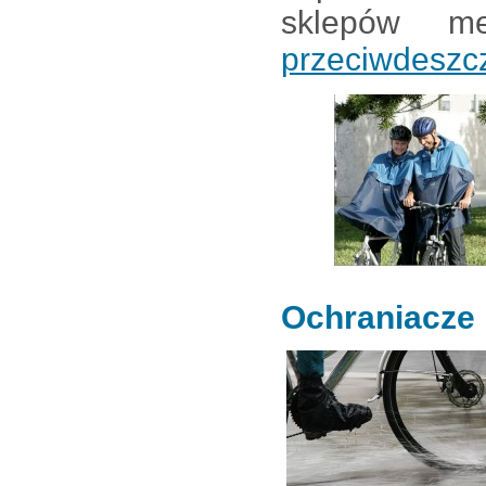
sklepów 
przeciwdesz
Ochraniacze