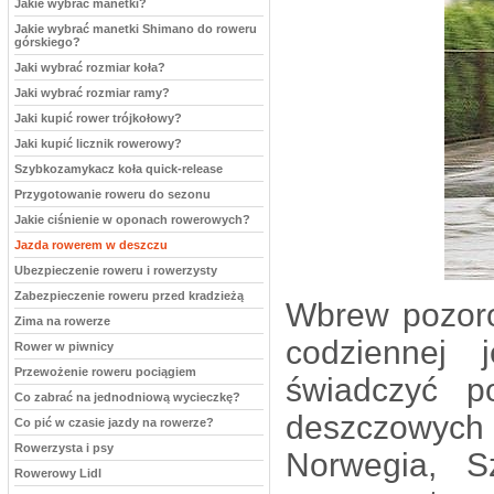
Jakie wybrać manetki?
Jakie wybrać manetki Shimano do roweru
górskiego?
Jaki wybrać rozmiar koła?
Jaki wybrać rozmiar ramy?
Jaki kupić rower trójkołowy?
Jaki kupić licznik rowerowy?
Szybkozamykacz koła quick-release
Przygotowanie roweru do sezonu
Jakie ciśnienie w oponach rowerowych?
Jazda rowerem w deszczu
Ubezpieczenie roweru i rowerzysty
Zabezpieczenie roweru przed kradzieżą
Wbrew pozoro
Zima na rowerze
codziennej
Rower w piwnicy
Przewożenie roweru pociągiem
świadczyć p
Co zabrać na jednodniową wycieczkę?
deszczowych 
Co pić w czasie jazdy na rowerze?
Rowerzysta i psy
Norwegia, S
Rowerowy Lidl