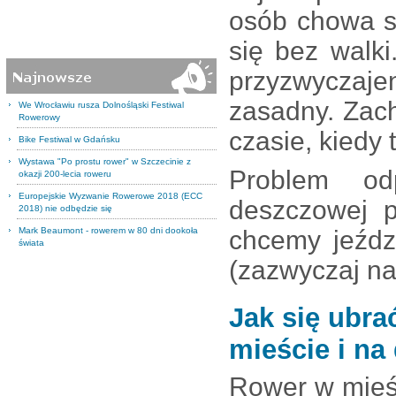
osób chowa s
się bez walk
przyzwyczaje
zasadny. Zac
We Wrocławiu rusza Dolnośląski Festiwal
Rowerowy
czasie, kiedy
Bike Festiwal w Gdańsku
Wystawa "Po prostu rower" w Szczecinie z
Problem od
okazji 200-lecia roweru
Europejskie Wyzwanie Rowerowe 2018 (ECC
deszczowej p
2018) nie odbędzie się
Mark Beaumont - rowerem w 80 dni dookoła
chcemy jeźdz
świata
(zazwyczaj na
Jak się ubra
mieście i na
Rower w mieś