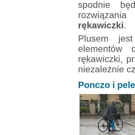
spodnie bę
rozwiązani
rękawiczki
.
Plusem je
elementów 
rękawiczki, p
niezależnie c
Ponczo i pel