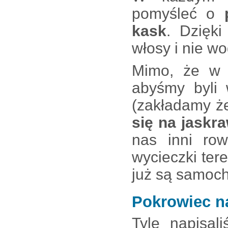
pomyśleć o
kask
. Dzięk
włosy i nie w
Mimo, że w t
abyśmy byli 
(zakładamy ż
się na jaskr
nas inni row
wycieczki ter
już są samoc
Pokrowiec n
Tyle napisa