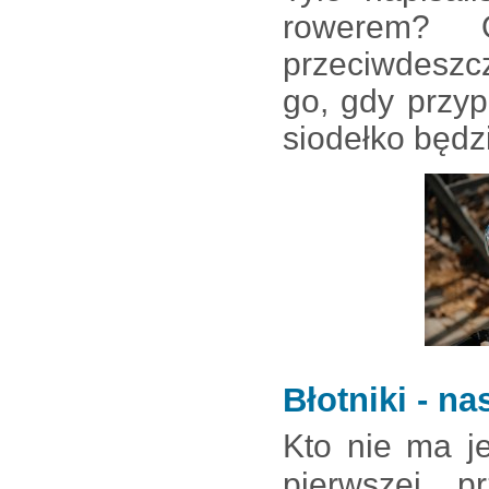
rowerem? 
przeciwdeszc
go, gdy przy
siodełko będz
Błotniki - n
Kto nie ma j
pierwszej p