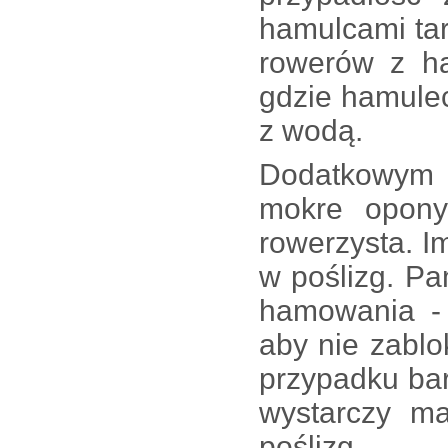
hamulcami tar
rowerów z h
gdzie hamulec
z wodą.
Dodatkowym 
mokre opony
rowerzysta. 
w poślizg. Pa
hamowania - 
aby nie zablo
przypadku ba
wystarczy m
poślizg.