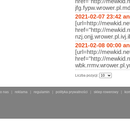
href="http://mewkid.
jfg.fypw.wrower.pl.m
2021-02-07 23:42 a
[url=http://mewkid.ne
href="http://mewkid.
nzj.onjj.wrower.pl.ivj
2021-02-08 00:00 a
[url=http://mewkid.net
href="http://mewkid.n
wbk.rrmv.wrower.pl.y
Liczba pozycji:
o nas
reklama
regulamin
polityka prywatności
sklep rowerowy
kon