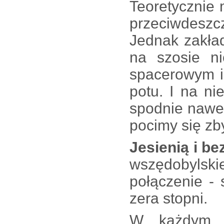
Teoretycznie
przeciwdesz
Jednak zakład
na szosie n
spacerowym i
potu. I na nie
spodnie nawe
pocimy się zb
Jesienią i b
wszędobylski
połączenie -
zera stopni.
W każdym 