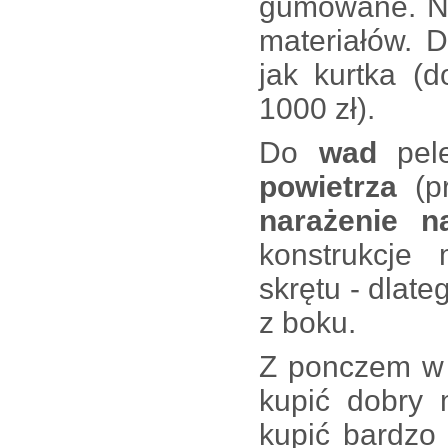
gumowane. Ni
materiałów. 
jak kurtka (
1000 zł).
Do
wad
pel
powietrza
(p
narażenie n
konstrukcje
skrętu - dlat
z boku.
Z ponczem w P
kupić dobry
kupić bardzo