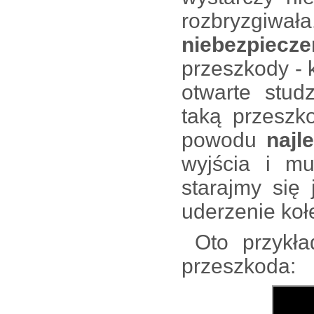
rozbryzg
niebezpiecz
przeszkody - 
otwarte stud
taką przeszk
powodu
najle
wyjścia i mu
starajmy się 
uderzenie ko
Oto przykład
przeszkoda: