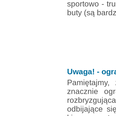
sportowo - tru
buty (są bardz
Uwaga! - og
Pamiętajmy,
znacznie ogr
rozbryzgując
odbijające s