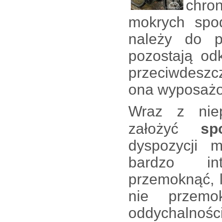
chro
mokrych spod
należy do p
pozostają od
przeciwdeszcz
ona wyposażo
Wraz z
ni
założyć
sp
dyspozycji m
bardzo in
przemoknąć, 
nie przem
oddychalnośc