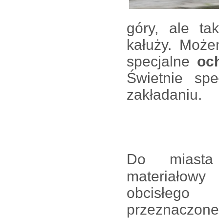
góry, ale ta
kałuży. Może
specjalne
och
Świetnie sp
zakładaniu.
Do miasta
materiałowy
obcisłeg
przeznaczone