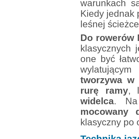
warunkach są
Kiedy jednak p
leśnej ścieżc
Do rowerów
klasycznych 
one być łatw
wylatującym
tworzywa w 
rurę ramy
,
widelca
. Na
mocowany d
klasyczny po 
Technika jaz