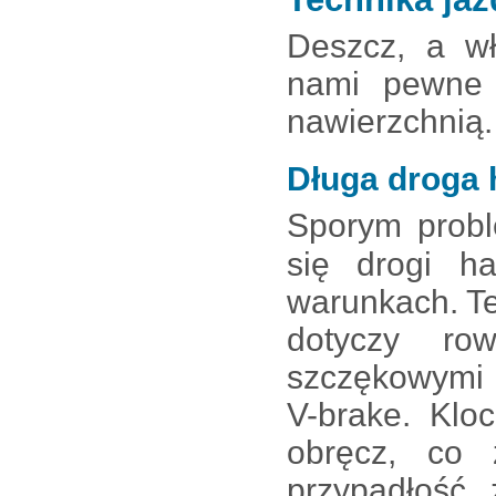
Deszcz, a wł
nami pewne 
nawierzchnią.
Długa droga 
Sporym probl
się drogi h
warunkach. T
dotyczy ro
szczękowymi 
V-brake. Klo
obręcz, co 
przypadłość