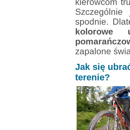
kierowcom tr
Szczególnie
spodnie. Dlat
kolorowe 
pomarańczo
zapalone świa
Jak się ubra
terenie?