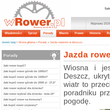
Sak
Wyprawy 202
Wiadomości
Sprzęt
Porady
Miasto
Prawo
Historia
R
Jesteś tutaj
>
Strona główna
>
Porady
>
Jazda rowerem w deszczu
Jazda row
Wiosna i je
Jaki rower kupić?
Jaki kupić rower górski do 1000zł?
Deszcz, ukry
Jaki kupić rower górski do 1500zł?
wiatr to prze
Jaki kupić rower górski do 2000 zł - 27,5"
Jaki rower wybrać dla dziecka?
poradniku pr
Jaki rower wybrać dla dziecka - koła 24"
pogodę.
Jaki kupić rower na komunię?
Jak kupić rower używany?