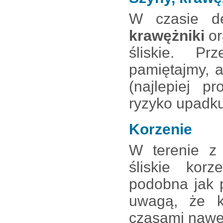
W czasie de
krawężniki
o
śliskie. Pr
pamiętajmy, 
(najlepiej p
ryzyko upadku
Korzenie
W terenie z
śliskie kor
podobna jak 
uwagą, że ko
czasami nawet