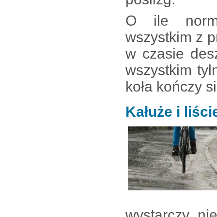
O ile norm
wszystkim z p
w czasie des
wszystkim ty
koła kończy s
Kałuże i liśc
wystarczy ni