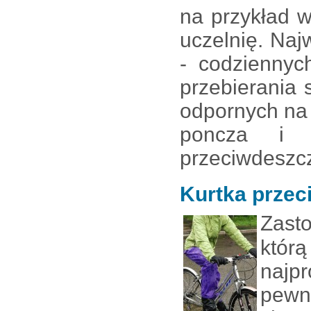
na przykład 
uczelnię. Naj
- codziennyc
przebierania
odpornych na
poncza i 
przeciwdeszcz
Kurtka przec
Zast
którą
najp
pewn