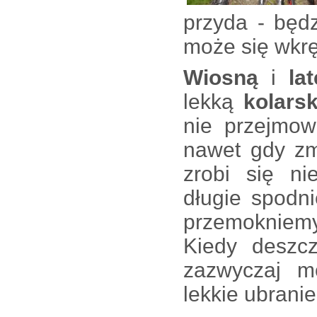
przyda - będz
może się wkrę
Wiosną
i
lat
lekką
kolars
nie przejmow
nawet gdy z
zrobi się n
długie spodni
przemokniemy 
Kiedy deszc
zazwyczaj m
lekkie ubrani