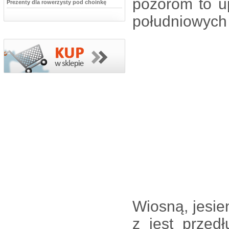
pozorom to u
Prezenty dla rowerzysty pod choinkę
południowych 
Wiosną, jesie
z jest przed