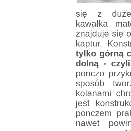
się z dużeg
kawałka mat
znajduje się 
kaptur. Kons
tylko górną 
dolną - czyl
ponczo przyk
sposób twor
kolanami chr
jest konstru
ponczem prak
nawet powi