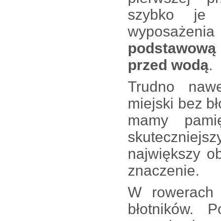
szybko je 
wyposażenia
podstawową 
przed wodą
.
Trudno nawe
miejski bez bł
mamy pamię
skuteczniejs
największy o
znaczenie.
W rowerach 
błotników. 