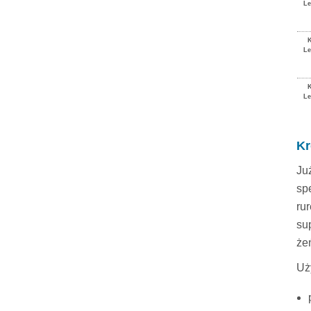
Le
Le
Le
Kr
J
u
sp
ru
su
że
Uż