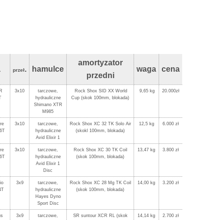
amortyzator
a
.
hamulce
waga
cena
przeł
przedni
R
3x10
tarczowe,
Rock Shox SID XX World
9,65 kg
20.000zł
T
hydrauliczne
Cup (skok 100mm, blokada)
Shimano XTR
M985
re
3x10
tarczowe,
Rock Shox XC 32 TK Solo Air
12,5 kg
6.000 zł
36T
hydrauliczne
(skokl 100mm, blokada)
Avid Elixir 1
re
3x10
tarczowe,
Rock Shox XC 30 TK Coil
13,47 kg
3.800 zł
36T
hydrauliczne
(skok 100mm, blokada)
Avid Elixir 1
Disc
io
3x9
tarczowe,
Rock Shox XC 28 Mg TK Coil
14,00 kg
3.200 zł
4T
hydrauliczne
(skok 100mm, blokada)
Hayes Dyno
Sport Disc
us
3x9
tarczowe,
SR suntour XCR RL (skok
14,14 kg
2.700 zł