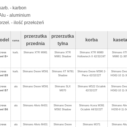
karb. - karbon
Alu - aluminium
przeł. - ilość przełożeń
przerzutka
przerzutka
odel
korba
kaset
rama
przednia
tylna
Kross
karb.
Shimano XTR M981
Shimano XTR
Shimano XTR M980
Shimano XT
vel B+
M981 Shadow
Hollowtech II 42/32/24T
M980 11-36
Kross
karb.
Shimano Deore M591
Shimano XT M781
Shimano Deore M590 2-
Shimano Deo
vel B9
Shadow
Piece 42/32/22T
HG62-10 11-
Kross
alu
Shimano Deore M591
Shimano SLX
Shimano M522 Octalink
Shimano Deo
vel B7
M670
42/32/22T
HG62-10 11-
Kross
alu
Shimano Alivio M431
Shimano Deore
Shimano Acera M391
Shimano Aliv
vel B6
M592 Shadow
Octalink 44/32/22T
HG50-9 11-3
Kross
alu
Shimano Alivio M431
Shimano Deore
Shimano M371
Shimano Alt