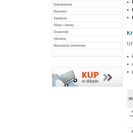
Oświetlenie
Dynamo
Zapięcia
Oleje i smary
Dzwonek
Kr
Ubranie
Uż
Narzędzia rowerowe
m
Le