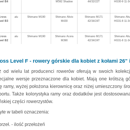
vel B4
M592 Shadow
44/32/22T
HG30-9 11-3
Kross
alu
Shimano M190
Shimano Alivio
Shimano M171
Shimano Alt
vel B3
M430
42/34/24T
HG31-8 11-3
Kross
alu
Shimano M190
Shimano Acera
Shimano M171
Shimano Alt
vel B2
M390
42/34/24T
HG31-8 11-3
oss Level F - rowery górskie dla kobiet z kołami 26
ż od wielu lat producenci rowerów oferują w swoich kolekc
ecjalne wersje przeznaczone dla kobiet. Mają one krótszą g
rę ramy, wyżej położona kierownicę oraz niżej umieszczony śr
portu. Także kolorystyka ramy oraz dodatków jest dostosowan
ńskiej części rowerzystów.
yte w tabeli oznaczenia:
przeł. - ilość przełożeń