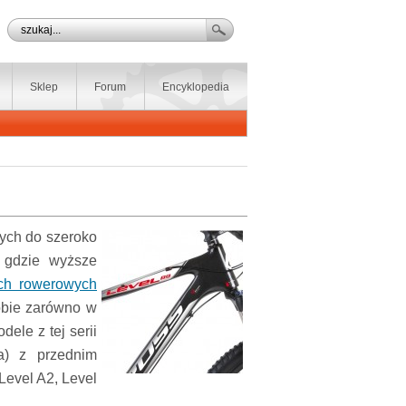
Sklep
Forum
Encyklopedia
nych do szeroko
, gdzie wyższe
ch rowerowych
obie zarówno w
ele z tej serii
ia) z przednim
Level A2, Level