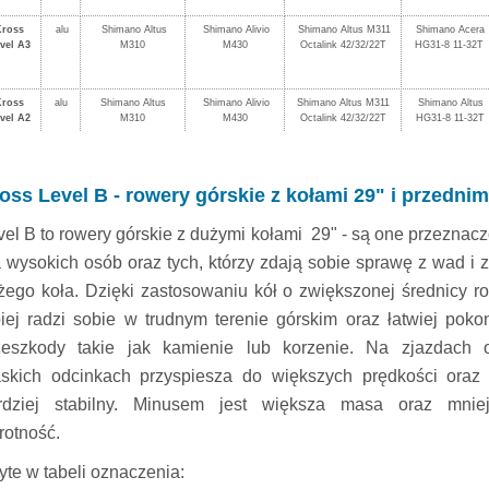
Kross
alu
Shimano Altus
Shimano Alivio
Shimano Altus M311
Shimano Acera
vel A3
M310
M430
Octalink 42/32/22T
HG31-8 11-32T
Kross
alu
Shimano Altus
Shimano Alivio
Shimano Altus M311
Shimano Altus
vel A2
M310
M430
Octalink 42/32/22T
HG31-8 11-32T
oss Level B - rowery górskie z kołami 29" i przedn
vel B to rowery górskie z dużymi kołami 29" - są one przeznac
a wysokich osób oraz tych, którzy zdają sobie sprawę z wad i z
żego koła. Dzięki zastosowaniu kół o zwiększonej średnicy r
piej radzi sobie w trudnym terenie górskim oraz łatwiej poko
zeszkody takie jak kamienie lub korzenie. Na zjazdach 
askich odcinkach przyspiesza do większych prędkości oraz 
rdziej stabilny. Minusem jest większa masa oraz mnie
rotność.
yte w tabeli oznaczenia: