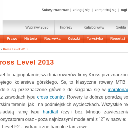
Sakwy rowerowe
|
zaloguj się
|
zarejestruj się
|
tagi
Wyprawy 2026
Imprezy
Katalog www
Giełda
Prawo
Historia
Rozrywka
Książki
Turystyka
Reportaż
>
Kross Level 2013
ross Level 2013
vel to najpopularniejsza linia rowerów firmy Kross przeznaczo
jętego kolarstwa górskiego. Są to klasyczne rowery MTB
dele są przeznaczone głównie do ścigania się w
maratona
az zawodach typu
cross country
. Rowery te dobrze poradzą s
rskim terenie, jak i na podmiejskich wycieczkach. Wszystkie mod
siadają ramę typu
hardtail
(czyli bez tylnego zawieszen
ortyzatorem oraz - poza najniższymi modelami z "2" w nazwie: 
, Level F2 - hydrauliczne hamulce tarczowe.