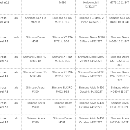
vel A11
M980
Hollowtech II
M771-10 11-34T
42/32/24T
Kross
alu
Shimano SLX FD-
Shimano XT RD-
Shimano FC-M552 2-
Shimano SLX CS
vel A10
M671-B
M781-L SGS
Piece 44/32/22T
HG81-10 11-34T
Kross
karb.
Shimano Deore
Shimano XT RD-
Shimano Deore M590
Shimano Deore
vel A9
M591
M781-L SGS
2-Piece 44/32/22T
HG62-10 11-34T
Kross
alu
Shimano Deore FD-
Shimano XT RD-
Shimano Deore M590
Shimano Deore
vel A8
M591-10
M781-L SGS
2-Piece 44/32/22T
CS-HG62-10 11-
34T
Kross
alu
Shimano Deore FD-
Shimano XT RD-
Shimano Deore M590
Shimano Deore
vel A7
M591-10
M781-L SGS
2-Piece 44/32/22T
CS-HG62-10 11-
34T
Kross
alu
Shimano Acera
Shimano SLX RD-
Shimano Alivio M430
Shimano Alivio
vel A6
M390
M662 SGS
Octalink 44/32/22T
HG30-9 11-32T
Kross
alu
Shimano Acera
Shimano Deore
Shimano Alivio M430
Shimano Alivio
vel A5
M390
M591
Octalink 44/32/22T
HG30-9 11-32T
Kross
alu
Shimano Acera
Shimano Deore
Shimano Alivio M430
Shimano Acera
vel A4
M390
M591
Octalink 44/32/22T
HG30-9 11-32T