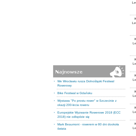
Le
Le
Le
Le
Le
We Wrocławiu rusza Dolnośląski Festiwal
Rowerowy
Bike Festiwal w Gdańsku
Le
Wystawa "Po prostu rower" w Szczecinie z
okazji 200-lecia roweru
Le
Europejskie Wyzwanie Rowerowe 2018 (ECC
2018) nie odbędzie się
Mark Beaumont - rowerem w 80 dni dookoła
Le
świata