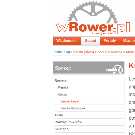
Wiadomości
Sprzęt
Porady
Miasto
Jesteś tutaj
>
Strona główna
>
Sprzęt
>
Rowery
>
Kross
K
Le
Rowery
po
Merida
mo
Kross
Kross Level
or
Kross Hexagon
gó
Testy
po
Rodzaje rowerów
am
Shimano
B2