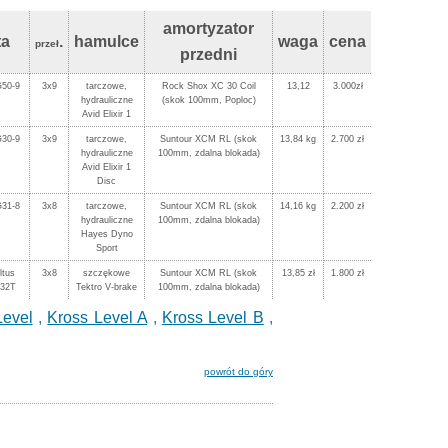
amortyzator
ta
.
hamulce
waga
cena
przeł
przedni
50-9
3x9
tarczowe,
Rock Shox XC 30 Coil
13,12
3.000zł
hydrauliczne
(skok 100mm, Poploc)
Avid Elixir 1
30-9
3x9
tarczowe,
Suntour XCM RL (skok
13,84 kg
2.700 zł
hydrauliczne
100mm, zdalna blokada)
Avid Elixir 1
Disc
31-8
3x8
tarczowe,
Suntour XCM RL (skok
14,16 kg
2.200 zł
hydrauliczne
100mm, zdalna blokada)
Hayes Dyno
Sport
ltus
3x8
szczękowe
Suntour XCM RL (skok
13,85 zł
1.800 zł
-32T
Tektro V-brake
100mm, zdalna blokada)
Level
,
Kross Level A
,
Kross Level B
,
powrót do góry