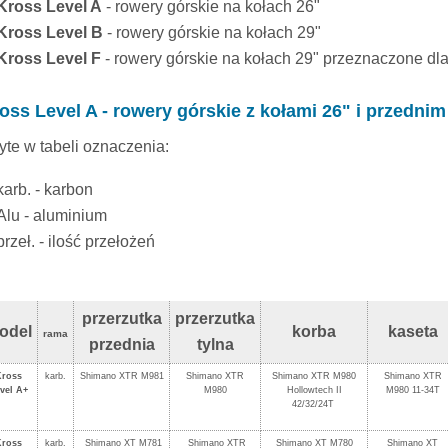
Kross Level A
- rowery górskie na kołach 26"
Kross Level B
- rowery górskie na kołach 29"
Kross Level F
- rowery górskie na kołach 29" przeznaczone dla
oss Level A - rowery górskie z kołami 26" i przedni
yte w tabeli oznaczenia:
karb. - karbon
Alu - aluminium
przeł. - ilość przełożeń
przerzutka
przerzutka
odel
korba
kaseta
rama
przednia
tylna
Kross
karb.
Shimano XTR M981
Shimano XTR
Shimano XTR M980
Shimano XTR
vel A+
M980
Hollowtech II
M980 11-34T
42/32/24T
Kross
karb.
Shimano XT M781
Shimano XTR
Shimano XT M780
Shimano XT