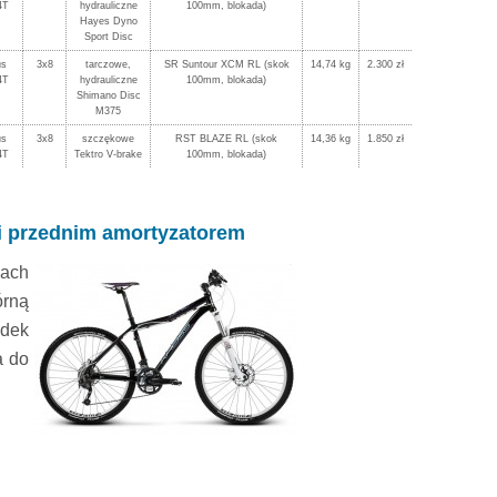
4T
hydrauliczne
100mm, blokada)
Hayes Dyno
Sport Disc
us
3x8
tarczowe,
SR Suntour XCM RL (skok
14,74 kg
2.300 zł
4T
hydrauliczne
100mm, blokada)
Shimano Disc
M375
us
3x8
szczękowe
RST BLAZE RL (skok
14,36 kg
1.850 zł
4T
Tektro V-brake
100mm, blokada)
" i przednim amortyzatorem
jach
órną
odek
a do