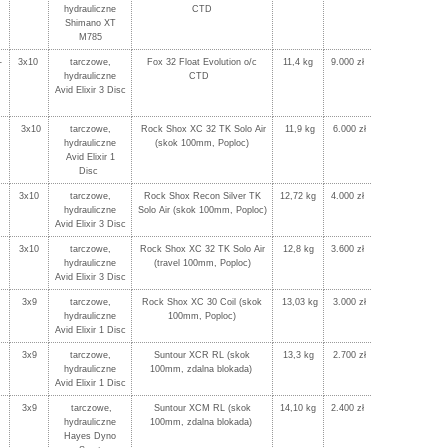
hydrauliczne
CTD
Shimano XT
M785
-
3x10
tarczowe,
Fox 32 Float Evolution o/c
11,4 kg
9.000 zł
hydrauliczne
CTD
Avid Elixir 3 Disc
3x10
tarczowe,
Rock Shox XC 32 TK Solo Air
11,9 kg
6.000 zł
hydrauliczne
(skok 100mm, Poploc)
Avid Elixir 1
Disc
3x10
tarczowe,
Rock Shox Recon Silver TK
12,72 kg
4.000 zł
hydrauliczne
Solo Air (skok 100mm, Poploc)
Avid Elixir 3 Disc
3x10
tarczowe,
Rock Shox XC 32 TK Solo Air
12,8 kg
3.600 zł
hydrauliczne
(travel 100mm, Poploc)
Avid Elixir 3 Disc
3x9
tarczowe,
Rock Shox XC 30 Coil (skok
13,03 kg
3.000 zł
hydrauliczne
100mm, Poploc)
Avid Elixir 1 Disc
3x9
tarczowe,
Suntour XCR RL (skok
13,3 kg
2.700 zł
hydrauliczne
100mm, zdalna blokada)
Avid Elixir 1 Disc
3x9
tarczowe,
Suntour XCM RL (skok
14,10 kg
2.400 zł
hydrauliczne
100mm, zdalna blokada)
Hayes Dyno