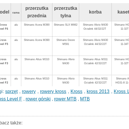
przerzutka
przerzutka
odel
korba
kase
rama
przednia
tylna
ross
alu
Shimano Acera M390
Shimano SLX M662
Shimano Alivio M430
Shimano HG
vel F6
Octalink 44/32/22T
11-32T
Kross
alu
Shimano Acera M390
Shimano Deore
Shimano Alivio M430
Shimano HG
vel F5
M591
Octalink 44/32/22T
11-34T
Kross
alu
Shimano Altus M310
Shimano Alivio
Shimano Altus M311
Shimano HG
vel F3
M430
Octalink 42/32/22T
11-32T
Kross
alu
Shimano Altus M310
Shimano Alivio
Shimano Altus M311
Shimano A
vel F2
M430
Octalink 42/32/22T
HG31-8 11
gi:
sprzęt
,
rowery
,
rowery kross
,
Kross
,
kross 2013
,
Kross 
oss Level F
,
rower górski
,
rower MTB
,
MTB
bacz także: