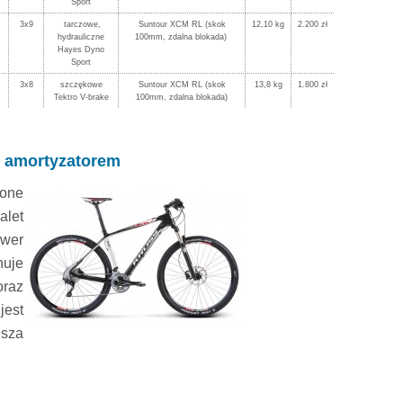
Sport
3x9
tarczowe,
Suntour XCM RL (skok
12,10 kg
2.200 zł
hydrauliczne
100mm, zdalna blokada)
Hayes Dyno
Sport
3x8
szczękowe
Suntour XCM RL (skok
13,8 kg
1.800 zł
Tektro V-brake
100mm, zdalna blokada)
im amortyzatorem
zone
alet
ower
nuje
oraz
jest
jsza