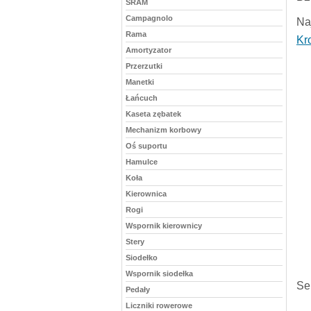
SRAM
Campagnolo
Naj
Rama
Kr
Amortyzator
Przerzutki
Manetki
Łańcuch
Kaseta zębatek
Mechanizm korbowy
Oś suportu
Hamulce
Koła
Kierownica
Rogi
Wspornik kierownicy
Stery
Siodełko
Wspornik siodełka
Se
Pedały
Liczniki rowerowe