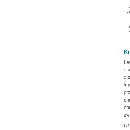
Le
Le
Kr
Le
dl
du
le
pr
pł
ba
zw
Uż