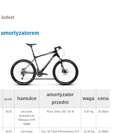
 kobiet
m amortyzatorem
amortyzator
.
hamulce
waga
cena
przeł
przedni
3x10
tarczowe,
Rock Shox SID XX W
8,87 kg
20.000zł
hydrauliczne
Shimano XTR
M985
3x10
tarczowe,
Fox 32 Float Performance FIT
10,50 kg
11.000zł