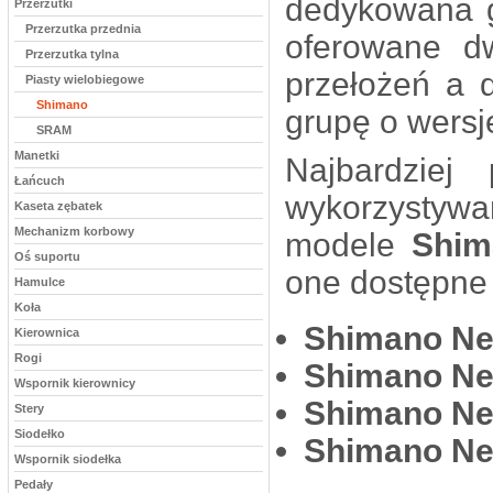
dedykowana 
Przerzutki
Przerzutka przednia
oferowane d
Przerzutka tylna
przełożeń a 
Piasty wielobiegowe
Shimano
grupę o wersj
SRAM
Manetki
Najbardziej
Łańcuch
wykorzystywa
Kaseta zębatek
Mechanizm korbowy
modele
Shim
Oś suportu
one dostępne
Hamulce
Koła
Shimano Nex
Kierownica
Rogi
Shimano Nex
Wspornik kierownicy
Shimano Nex
Stery
Siodełko
Shimano Nex
Wspornik siodełka
Pedały