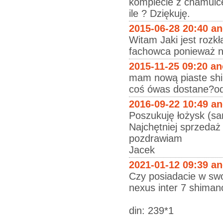
komplecie z chamulcem
ile ? Dziękuję.
2015-06-28 20:40 a
Witam Jaki jest rozkł
fachowca ponieważ n
2015-11-25 09:20 a
mam nową piaste shim
coś ówas dostane?o
2016-09-22 10:49 a
Poszukuję łożysk (s
Najchętniej sprzedaż
pozdrawiam
Jacek
2021-01-12 09:39 a
Czy posiadacie w swoi
nexus inter 7 shiman
din: 239*1