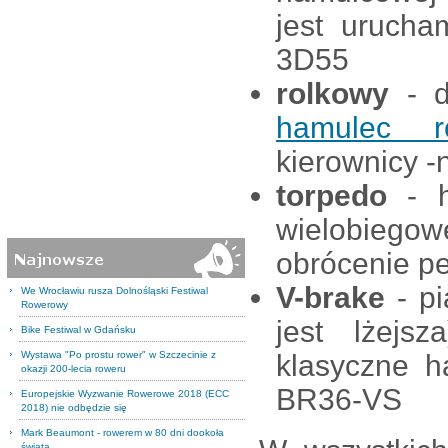
jest urucha
3D55
rolkowy
- d
hamulec r
kierownicy 
torpedo
- h
wielobiegow
obrócenie p
V-brake
- pi
We Wrocławiu rusza Dolnośląski Festiwal
Rowerowy
jest lżejs
Bike Festiwal w Gdańsku
Wystawa "Po prostu rower" w Szczecinie z
klasyczne h
okazji 200-lecia roweru
BR36-VS
Europejskie Wyzwanie Rowerowe 2018 (ECC
2018) nie odbędzie się
Mark Beaumont - rowerem w 80 dni dookoła
świata