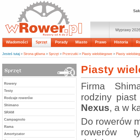
Sak
Wyprawy 202
Wiadomości
Sprzęt
Porady
Miasto
Prawo
Historia
R
Jesteś tutaj
>
Strona główna
>
Sprzęt
>
Przerzutki
>
Piasty wielobiegowe
>
Piasty wielobi
Piasty wie
Firma Shima
Rowery
Testy
rodziny pias
Rodzaje rowerów
Nexus
, a w k
Shimano
SRAM
Do rowerów mi
Campagnolo
Rama
rowerów ty
Amortyzator