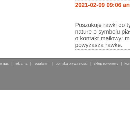
2021-02-09 09:06 a
Poszukuje rawki do ty
nature o symbolu p
o kontakt mailowy: m
powyzasza rawke.
o nas
reklama
regulamin
polityka prywatności
sklep rowerowy
kon