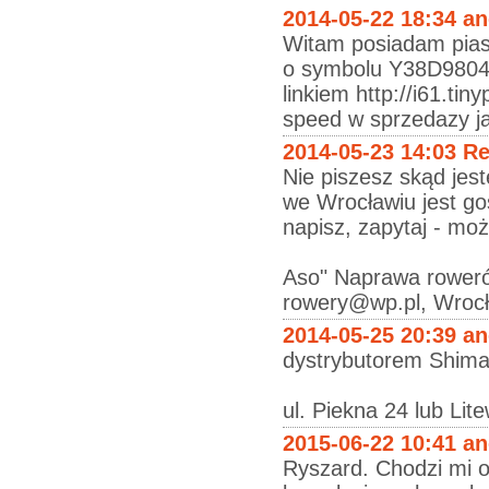
2014-05-22 18:34 a
Witam posiadam pias
o symbolu Y38D98040 
linkiem http://i61.ti
speed w sprzedazy j
2014-05-23 14:03 R
Nie piszesz skąd jest
we Wrocławiu jest go
napisz, zapytaj - mo
Aso" Naprawa roweró
rowery@wp.pl, Wroc
2014-05-25 20:39 a
dystrybutorem Shima
ul. Piekna 24 lub Lit
2015-06-22 10:41 a
Ryszard. Chodzi mi o