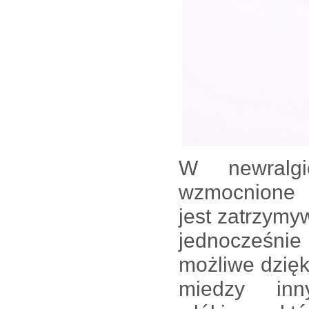
W newralgi
wzmocnione
jest zatrzymy
jednocześnie 
możliwe dzięki
miedzy inny