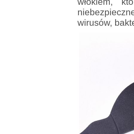
włókiem, któ
niebezpieczn
wirusów, bakt