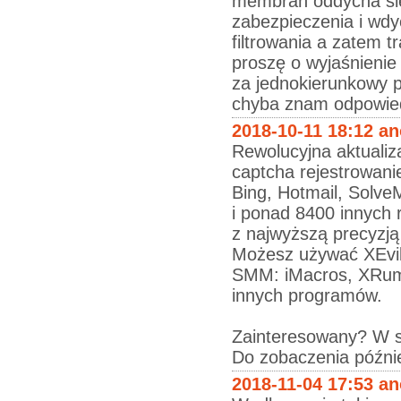
membran oddycha się
zabezpieczenia i wd
filtrowania a zatem t
proszę o wyjaśnienie
za jednokierunkowy 
chyba znam odpowiedź
2018-10-11 18:12 a
Rewolucyjna aktuali
captcha rejestrowani
Bing, Hotmail, Solve
i ponad 8400 innych 
z najwyższą precyzją
Możesz używać XEvil
SMM: iMacros, XRum
innych programów.
Zainteresowany? W se
Do zobaczenia późnie
2018-11-04 17:53 a