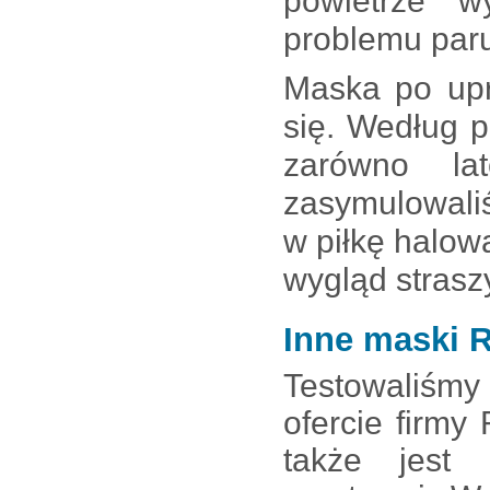
powietrze 
problemu paru
Maska po upra
się. Według 
zarówno la
zasymulowali
w piłkę halow
wygląd strasz
Inne maski 
Testowaliśm
ofercie firmy
także jest