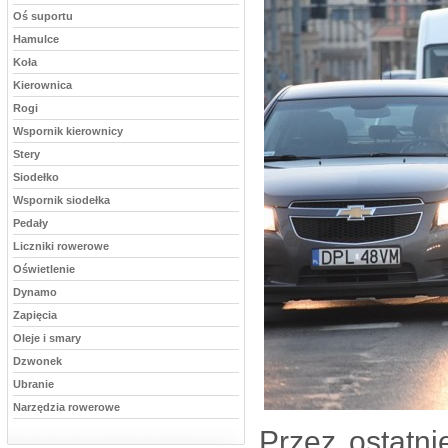
Oś suportu
Hamulce
Koła
Kierownica
Rogi
Wspornik kierownicy
Stery
Siodełko
Wspornik siodełka
Pedały
Liczniki rowerowe
Oświetlenie
Dynamo
Zapięcia
Oleje i smary
Dzwonek
Ubranie
Narzędzia rowerowe
Przez ostatni