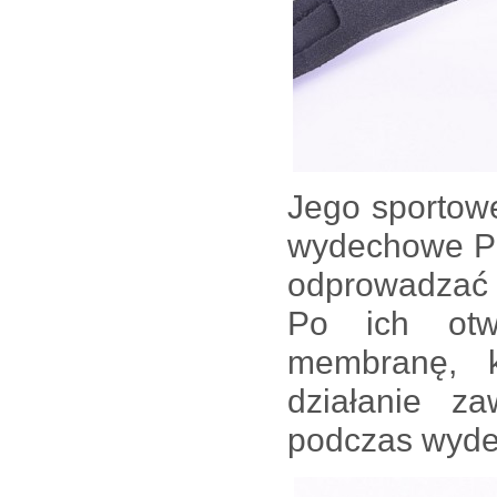
Jego sportow
wydechowe Pow
odprowadzać 
Po ich otwa
membranę, k
działanie z
podczas wyde