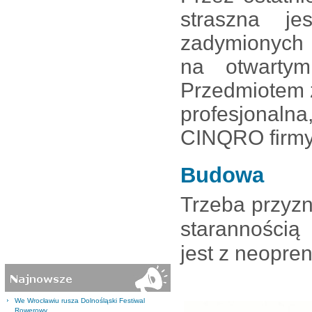
straszna j
zadymionych 
na otwartym
Przedmiotem 
profesjona
CINQRO firmy
Budowa
Trzeba przyz
starannością
jest z neopre
We Wrocławiu rusza Dolnośląski Festiwal
Rowerowy