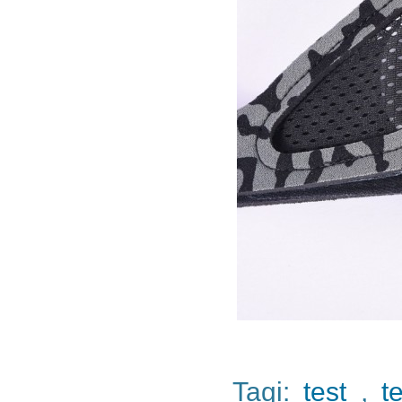
Tagi:
test
,
t