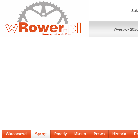
Sak
Wyprawy 202
Wiadomości
Sprzęt
Porady
Miasto
Prawo
Historia
R