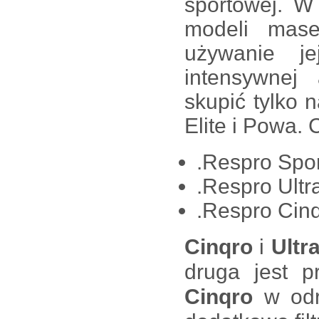
sportowej. W
modeli mase
używanie j
intensywnej 
skupić tylko
Elite i Powa. 
.Respro Spo
.Respro Ultra
.Respro Cin
Cinqro
i
Ultra
druga jest p
Cinqro
w odró