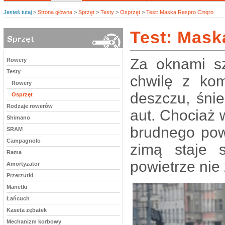
Jesteś tutaj
>
Strona główna
>
Sprzęt
>
Testy
>
Osprzęt
>
Test: Maska Respro Cinqro
Test: Mask
Za oknami sz
Rowery
Testy
chwilę z ko
Rowery
deszczu, śnie
Osprzęt
Rodzaje rowerów
aut. Chociaż 
Shimano
brudnego powi
SRAM
Campagnolo
zimą staje 
Rama
powietrze nie
Amortyzator
Przerzutki
Manetki
Łańcuch
Kaseta zębatek
Mechanizm korbowy