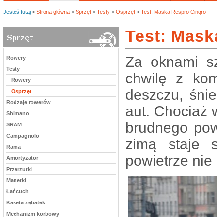
Jesteś tutaj
>
Strona główna
>
Sprzęt
>
Testy
>
Osprzęt
>
Test: Maska Respro Cinqro
Test: Mask
Za oknami sz
Rowery
Testy
chwilę z ko
Rowery
deszczu, śnie
Osprzęt
Rodzaje rowerów
aut. Chociaż 
Shimano
brudnego powi
SRAM
Campagnolo
zimą staje 
Rama
powietrze nie
Amortyzator
Przerzutki
Manetki
Łańcuch
Kaseta zębatek
Mechanizm korbowy