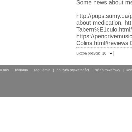
Some news about med
http://pups.sumy.ua/p
about medication. ht
Tabern%E1culo.html#
https://pendrivemusi
Colins.html#reviews 
Liczba pozycji:
o nas
reklama
regulamin
polityka prywatności
sklep rowerowy
kon