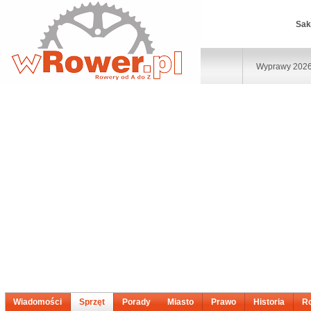
Sak
Wyprawy 202
Wiadomości
Sprzęt
Porady
Miasto
Prawo
Historia
R