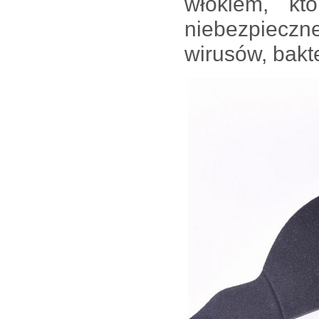
włókiem, któ
niebezpieczn
wirusów, bakt