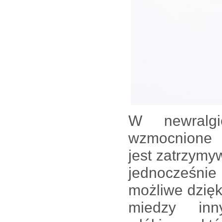
W newralgi
wzmocnione
jest zatrzymy
jednocześnie 
możliwe dzięki
miedzy inny