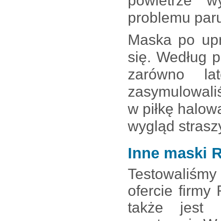
powietrze 
problemu paru
Maska po upra
się. Według 
zarówno la
zasymulowali
w piłkę halow
wygląd strasz
Inne maski 
Testowaliśm
ofercie firmy
także jest