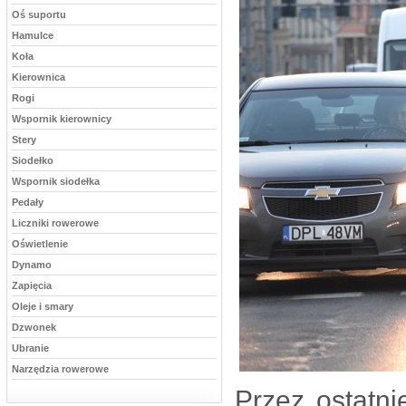
Oś suportu
Hamulce
Koła
Kierownica
Rogi
Wspornik kierownicy
Stery
Siodełko
Wspornik siodełka
Pedały
Liczniki rowerowe
Oświetlenie
Dynamo
Zapięcia
Oleje i smary
Dzwonek
Ubranie
Narzędzia rowerowe
Przez ostatni