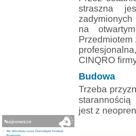
straszna j
zadymionych 
na otwartym
Przedmiotem 
profesjona
CINQRO firmy
Budowa
Trzeba przyz
starannością
jest z neopre
We Wrocławiu rusza Dolnośląski Festiwal
Rowerowy