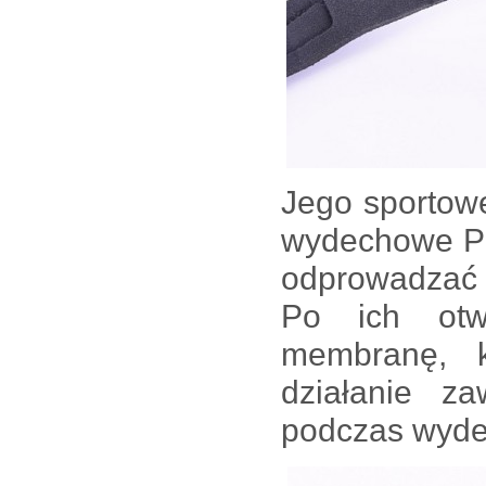
Jego sportow
wydechowe Pow
odprowadzać 
Po ich otwa
membranę, k
działanie z
podczas wyde