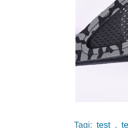
Tagi:
test
,
t