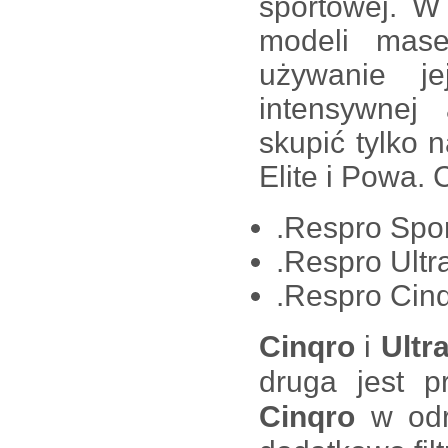
sportowej. W
modeli mase
używanie j
intensywnej 
skupić tylko
Elite i Powa. 
.Respro Spo
.Respro Ultra
.Respro Cin
Cinqro
i
Ultra
druga jest p
Cinqro
w odró