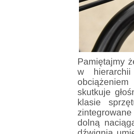
Pamiętajmy że
w hierarchi
obciążenie
skutkuje głoś
klasie sprz
zintegrowane
dolną naciąg
dźwignią umi