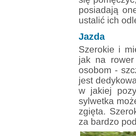
posiadają on
ustalić ich od
Jazda
Szerokie i m
jak na rower
osobom - szcz
jest dedykowa
w jakiej poz
sylwetka może
zgięta. Szero
za bardzo po