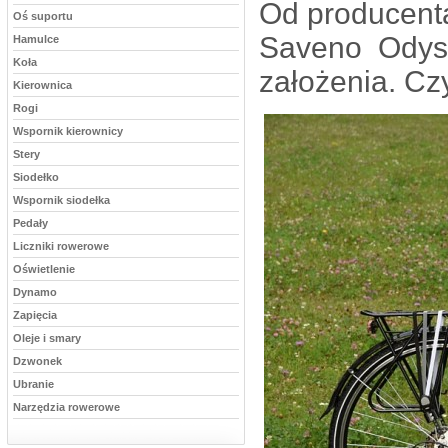
Od producent
Oś suportu
Saveno Odyss
Hamulce
Koła
założenia. C
Kierownica
Rogi
Wspornik kierownicy
Stery
Siodełko
Wspornik siodełka
Pedały
Liczniki rowerowe
Oświetlenie
Dynamo
Zapięcia
Oleje i smary
Dzwonek
Ubranie
Narzędzia rowerowe