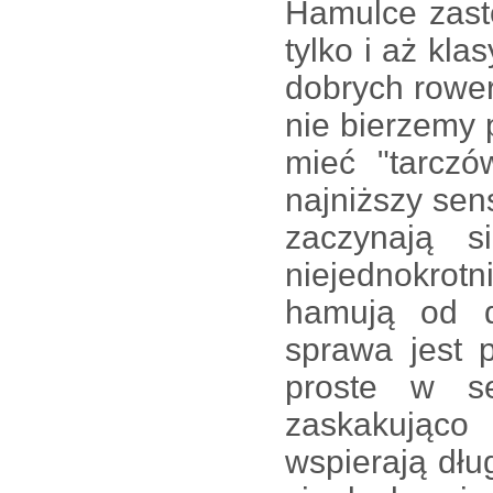
Hamulce zast
tylko i aż kl
dobrych rower
nie bierzemy 
mieć "tarczó
najniższy se
zaczynają s
niejednokrot
hamują od 
sprawa jest 
proste w se
zaskakując
wspierają dł