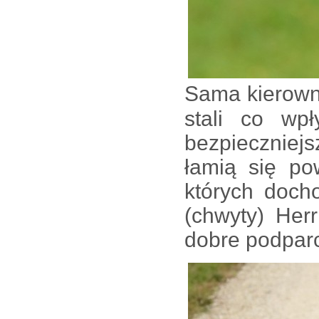
Sama kierown
stali co wp
bezpieczniej
łamią się po
których doch
(chwyty) He
dobre podparci