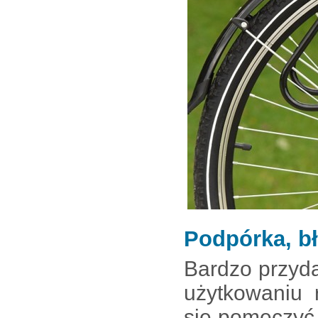
Podpórka, bł
Bardzo przyd
użytkowaniu 
się pomęczyć