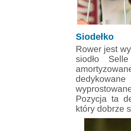
Siodełko
Rower jest w
siodło Sel
amortyzowanej
dedykowan
wyprostowanej
Pozycja ta de
który dobrze s