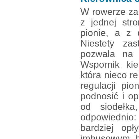
W rowerze za
z jednej str
pionie, a z 
Niestety za
pozwala na 
Wspornik kie
która nieco 
regulacji pi
podnosić i o
od siodełka
odpowiednio:
bardziej op
imbusowym bo