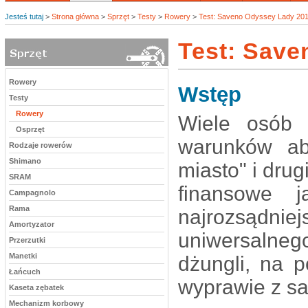
Jesteś tutaj
>
Strona główna
>
Sprzęt
>
Testy
>
Rowery
>
Test: Saveno Odyssey Lady 20
Test: Save
Rowery
Wstęp
Testy
Rowery
Wiele osób 
Osprzęt
warunków ab
Rodzaje rowerów
Shimano
miasto" i drug
SRAM
finansowe 
Campagnolo
Rama
najrozsądn
Amortyzator
uniwersalnego
Przerzutki
Manetki
dżungli, na 
Łańcuch
wyprawie z s
Kaseta zębatek
Mechanizm korbowy