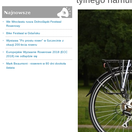
We Wrocławiu rusza Dolnośląski Festiwal
Rowerowy
Bike Festiwal w Gdańsku
Wystawa "Po prostu rower" w Szczecinie z
okazji 200-lecia roweru
Europejskie Wyzwanie Rowerowe 2018 (ECC
2018) nie odbędzie się
Mark Beaumont - rowerem w 80 dni dookoła
świata