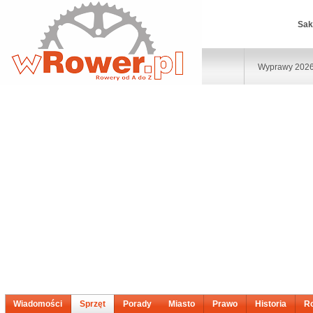
Sak
Wyprawy 202
Wiadomości
Sprzęt
Porady
Miasto
Prawo
Historia
R