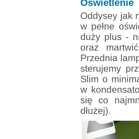
Oświetlenie
Oddysey jak 
w pełne oświ
duży plus - 
oraz martwić
Przednia lam
sterujemy pr
Slim o minim
w kondensato
się co najm
dłużej).