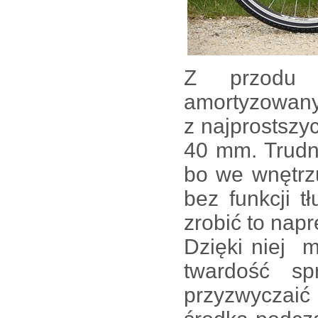
Z przodu 
amortyzowany
z najprostszy
40 mm. Trudn
bo we wnętrzu
bez funkcji 
zrobić to nap
Dzięki niej 
twardość sp
przyzwyczai