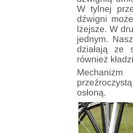
W tylnej prz
dźwigni może
lżejsze. W dru
jednym. Nasz
działają ze
również kładz
Mechanizm
przeźroczyst
osłoną.