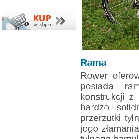
Rama
Rower oferow
posiada ra
konstrukcji 
bardzo soli
przerzutki ty
jego złamania
tylnego hamul