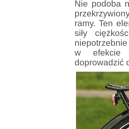
Nie podoba n
przekrzywi
ramy. Ten el
siły ciężko
niepotrzebni
w efekcie
doprowadzić 