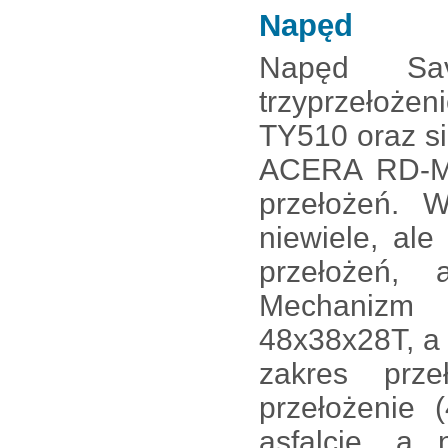
Napęd
Napęd Sa
trzyprzełoże
TY510 oraz si
ACERA RD-M3
przełożeń. 
niewiele, al
przełożeń, 
Mechanizm 
48x38x28T, a 
zakres prz
przełożenie 
asfalcie, a 