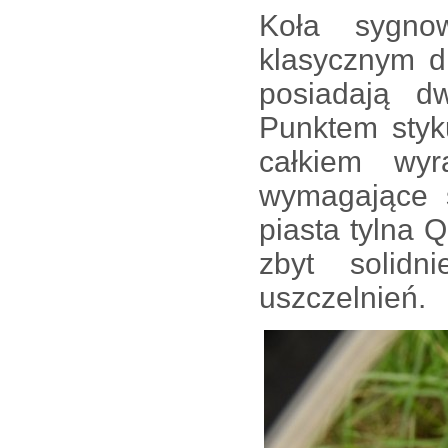
Koła sygno
klasycznym d
posiadają d
Punktem sty
całkiem wy
wymagające s
piasta tylna
zbyt solid
uszczelnień.